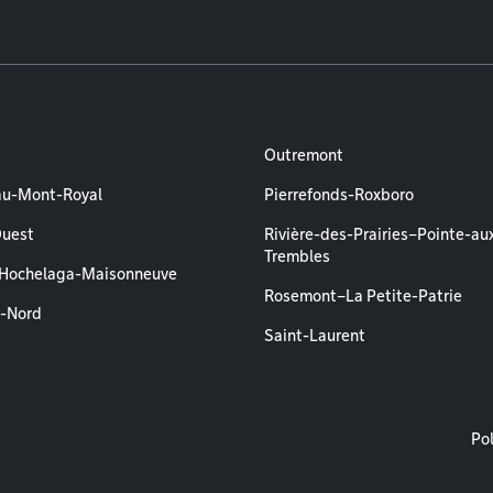
Outremont
au-Mont-Royal
Pierrefonds-Roxboro
Ouest
Rivière-des-Prairies–Pointe-au
Trembles
–Hochelaga-Maisonneuve
Rosemont–La Petite-Patrie
l-Nord
Saint-Laurent
M
Pol