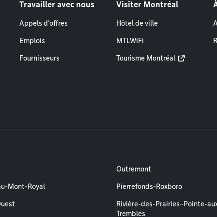
Travailler avec nous
Visiter Montréal
Appels d'offres
Hôtel de ville
A
Emplois
MTLWiFi
R
Fournisseurs
Tourisme Montréal
Outremont
au-Mont-Royal
Pierrefonds-Roxboro
Ouest
Rivière-des-Prairies–Pointe-au
Trembles