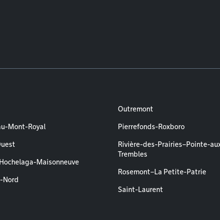
Outremont
au-Mont-Royal
Pierrefonds-Roxboro
Ouest
Rivière-des-Prairies–Pointe-au
Trembles
–Hochelaga-Maisonneuve
Rosemont–La Petite-Patrie
l-Nord
Saint-Laurent