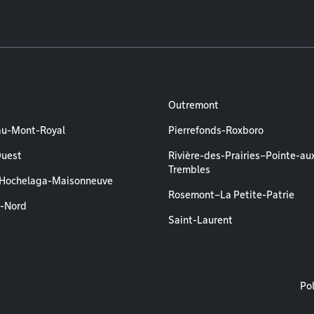
Outremont
au-Mont-Royal
Pierrefonds-Roxboro
Ouest
Rivière-des-Prairies–Pointe-au
Trembles
–Hochelaga-Maisonneuve
Rosemont–La Petite-Patrie
l-Nord
Saint-Laurent
M
Pol