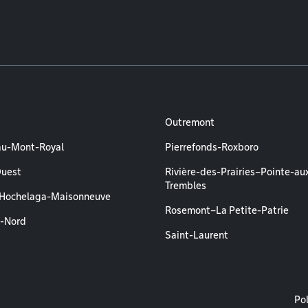
Outremont
au-Mont-Royal
Pierrefonds-Roxboro
Ouest
Rivière-des-Prairies–Pointe-au
Trembles
–Hochelaga-Maisonneuve
Rosemont–La Petite-Patrie
l-Nord
Saint-Laurent
M
Pol