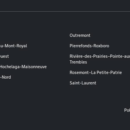
Outremont
au-Mont-Royal
Pierrefonds-Roxboro
Ouest
Rivière-des-Prairies–Pointe-au
Trembles
–Hochelaga-Maisonneuve
Rosemont–La Petite-Patrie
l-Nord
Saint-Laurent
M
Pol