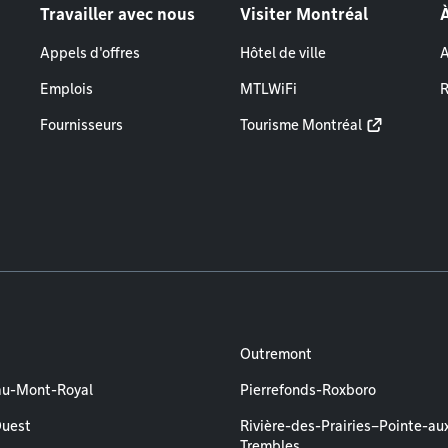
Travailler avec nous
Visiter Montréal
Appels d'offres
Hôtel de ville
A
Emplois
MTLWiFi
R
Fournisseurs
Tourisme Montréal
Outremont
au-Mont-Royal
Pierrefonds-Roxboro
Ouest
Rivière-des-Prairies–Pointe-au
Trembles