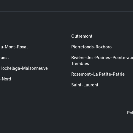
Outremont
au-Mont-Royal
Pierrefonds-Roxboro
Ouest
Rivière-des-Prairies–Pointe-au
Trembles
–Hochelaga-Maisonneuve
Rosemont–La Petite-Patrie
l-Nord
Saint-Laurent
M
Pol