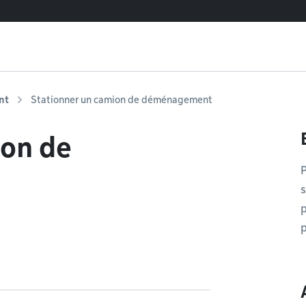
nt
Stationner un camion de déménagement
ion de
P
s
p