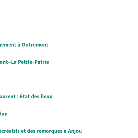
onnement à Outremont
ont–La Petite-Patrie
urent : État des lieux
rdun
écréatifs et des remorques à Anjou