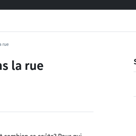
a rue
s la rue