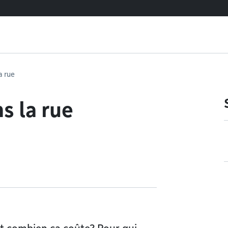
a rue
s la rue