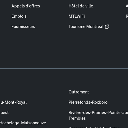
Appels d'offres
Hôtel de ville
A
Emplois
MTLWiFi
R
Fournisseurs
Tourisme Montréal
Outremont
au-Mont-Royal
Pierrefonds-Roxboro
Ouest
Rivière-des-Prairies–Pointe-au
Trembles
–Hochelaga-Maisonneuve