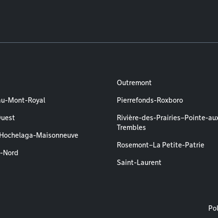
Outremont
au-Mont-Royal
Pierrefonds-Roxboro
Ouest
Rivière-des-Prairies–Pointe-au
Trembles
–Hochelaga-Maisonneuve
Rosemont–La Petite-Patrie
l-Nord
Saint-Laurent
M
Pol