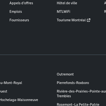
Appels d'offres
Hôtel de ville
A
Emplois
MTLWiFi
R
Fournisseurs
Tourisme Montréal
Outremont
au-Mont-Royal
Pierrefonds-Roxboro
Ouest
Rivière-des-Prairies–Pointe-au
Trembles
–Hochelaga-Maisonneuve
Rosemont–La Petite-Patrie