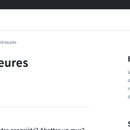
térieures
eures
d
r
d