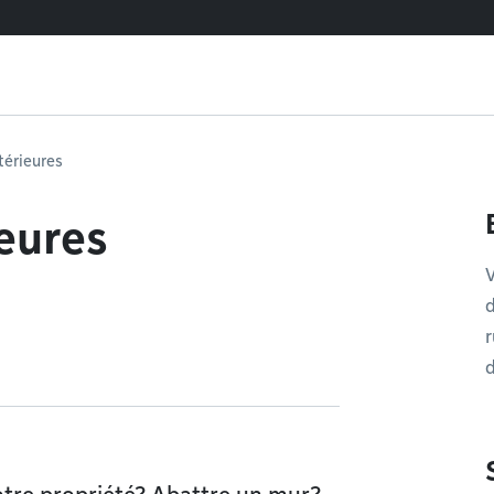
térieures
eures
d
r
d