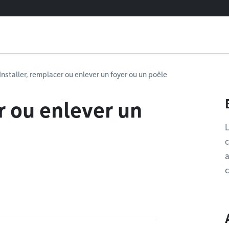
Installer, remplacer ou enlever un foyer ou un poêle
r ou enlever un
L
c
a
c