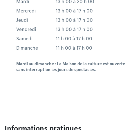
Mardi
13 h 00
à
20 h 00
Mercredi
13 h 00
à
17 h 00
Jeudi
13 h 00
à
17 h 00
Vendredi
13 h 00
à
17 h 00
Samedi
11 h 00
à
17 h 00
Dimanche
11 h 00
à
17 h 00
Mardi au dimanche : La Maison de la culture est ouverte
sans interruption les jours de spectacles.
Informations pratiques