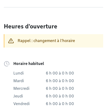
Heures d'ouverture
Rappel : changement à l'horaire
Horaire habituel
Lundi
6 h 00
à
0 h 00
Mardi
6 h 00
à
0 h 00
Mercredi
6 h 00
à
0 h 00
Jeudi
6 h 00
à
0 h 00
Vendredi
6 h 00
à
0 h 00