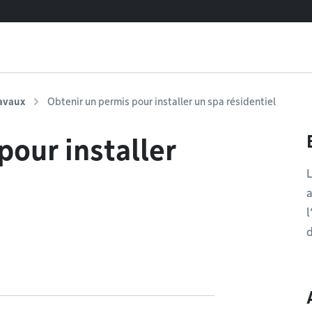
ravaux
Obtenir un permis pour installer un spa résidentiel
pour installer
L
a
l
d