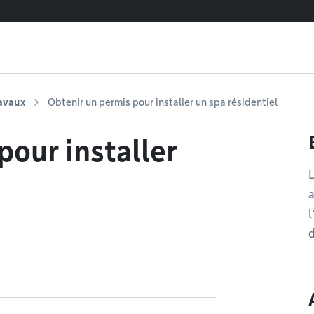
ravaux
Obtenir un permis pour installer un spa résidentiel
pour installer
L
a
l
d