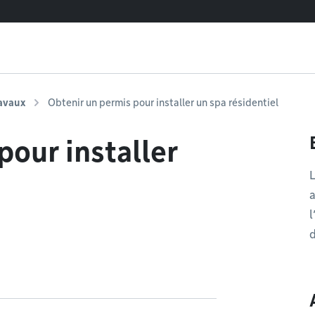
ravaux
Obtenir un permis pour installer un spa résidentiel
pour installer
L
a
l
d