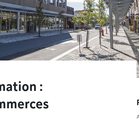
mation :
ommerces
A