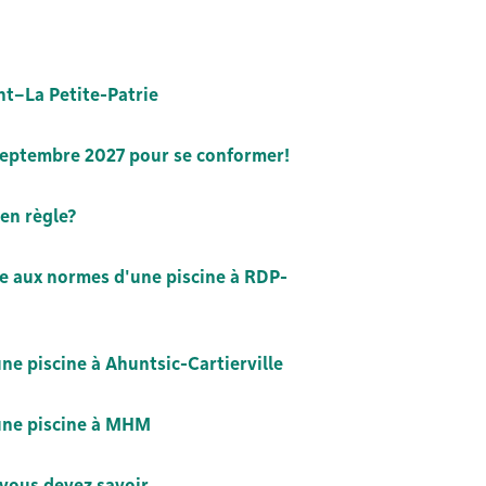
t–La Petite-Patrie
0 septembre 2027 pour se conformer!
 en règle?
se aux normes d'une piscine à RDP-
e piscine à Ahuntsic-Cartierville
une piscine à MHM
 vous devez savoir