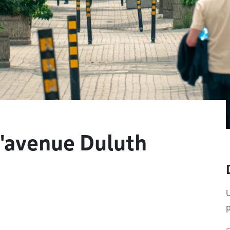
l'avenue Duluth
U
p