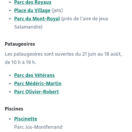
Parc des Royaux
Place du Village
(jets)
Parc du Mont-Royal
(près de l’aire de jeux
Salamandre)
Pataugeoires
Les pataugeoires sont ouvertes du 21 juin au 18 août,
de 10 h à 19 h.
Parc des Vétérans
Parc Médéric-Martin
Parc Olivier-Robert
Piscines
Piscinette
Parc Jos-Montferrand