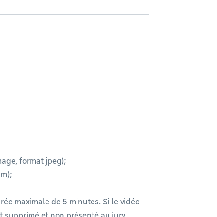
age, format jpeg);
m);
urée maximale de 5 minutes. Si le vidéo
 supprimé et non présenté au jury.