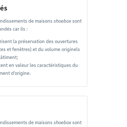
és
andissements de maisons
shoebox
sont
dés car ils :
risent la préservation des ouvertures
tes et fenêtres) et du volume originels
âtiment;
ent en valeur les caractéristiques du
ment d’origine.
andissements de maisons
shoebox
sont