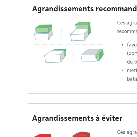
Agrandissements recommand
Ces agr
recomman
favo
(por
du b
mett
bâti
Agrandissements à éviter
Ces agr