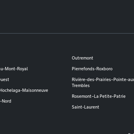
Outremont
au-Mont-Royal
Pierrefonds-Roxboro
Ouest
Rivière-des-Prairies–Pointe-au
Trembles
–Hochelaga-Maisonneuve
Rosemont–La Petite-Patrie
l-Nord
Saint-Laurent