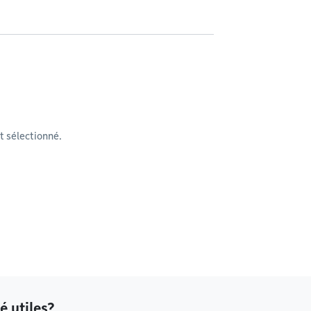
 sélectionné.
é utiles?