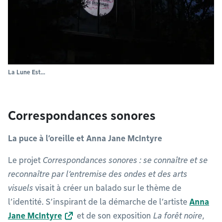
La Lune Est...
Correspondances sonores
La puce à l’oreille et Anna Jane McIntyre
Le projet
Correspondances sonores : se connaître et se
reconnaître par l’entremise des ondes et des arts
visuels
visait à créer un balado sur le thème de
l’identité. S’inspirant de la démarche de l’artiste
Anna
Jane McIntyre
et de son exposition
La forêt noire
,