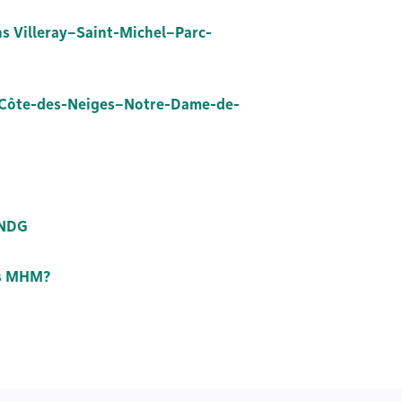
s Villeray–Saint-Michel–Parc-
e Côte-des-Neiges–Notre-Dame-de-
-NDG
ns MHM?