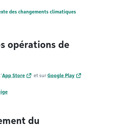
exte des changements climatiques
es opérations de
’
App Store
et sur
Google Play
eige
lement du