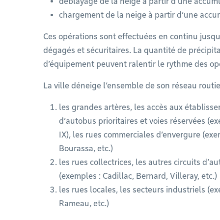
déblayage de la neige à partir d’une accumu
chargement de la neige à partir d’une accu
Ces opérations sont effectuées en continu jusqu’à
dégagés et sécuritaires. La quantité de précipita
d’équipement peuvent ralentir le rythme des op
La ville déneige l’ensemble de son réseau routier
les grandes artères, les accès aux établisse
d’autobus prioritaires et voies réservées (e
IX), les rues commerciales d’envergure (exe
Bourassa, etc.)
les rues collectrices, les autres circuits d’
(exemples : Cadillac, Bernard, Villeray, etc.)
les rues locales, les secteurs industriels (e
Rameau, etc.)