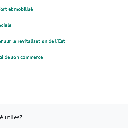
fort et mobilisé
ociale
r sur la revitalisation de l’Est
ité de son commerce
é utiles?