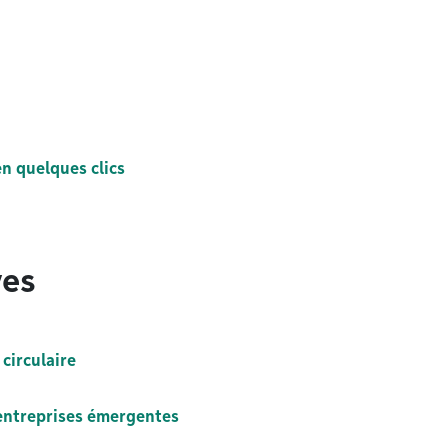
n quelques clics
ves
circulaire
 entreprises émergentes