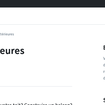
térieures
ieures
d
r
d