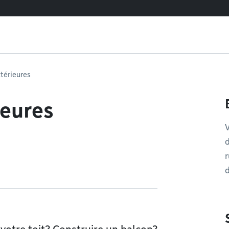
térieures
ieures
d
r
d